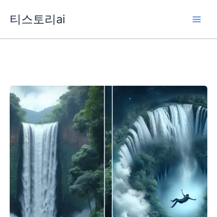
콘
티스토리ai
텐
츠
로
건
너
뛰
기