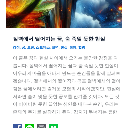
절벽에서 떨어지는 꿈, 숨 죽일 듯한 현실
감정
,
꿈
,
도전
,
스트레스
,
절벽
,
현실
,
희망
,
힐링
이 글은 꿈과 현실 사이에서 오가는 불안한 감정을 다
룹니다. 절벽에서 떨어지는 꿈과 숨 죽일 듯한 현실이
어우러져 마음을 애타게 만드는 순간들을 함께 살펴보
겠습니다. 절벽에서의 떨어짐과 공포 절벽에서의 떨어
짐은 꿈에서라면 즐거운 모험의 시작이겠지만, 현실에
서라면 숨이 멎을 듯한 공포를 안겨줄 것이다. 모든 것
이 비어버린 듯한 끝없는 심연을 내다본 순간, 우리는
존재의 무게를 실감하게 된다. 갑자기 무너지는 듯한