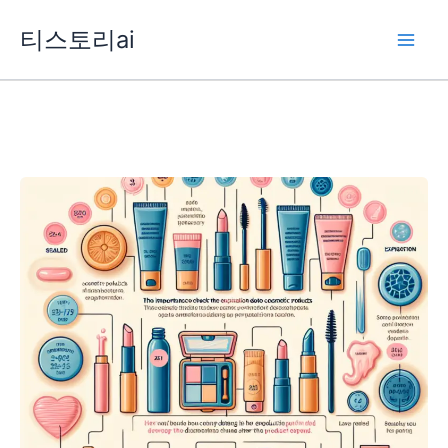
콘
티스토리ai
텐
츠
로
건
너
뛰
기