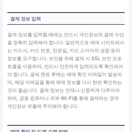
결제 정보 입력
결제 정보를 입력할 때에는 반드시 개인정보와 결제 수단
을 정확히 입력해야 합니다. 일반적으로 예매 사이트에서
는 카드사, 카드 번호, 만료일, 카드 소지자의 성함 등의
정보를 요구합니다. 보안을 위해 결제 시 SSL 보안 프로
토콜을 이용하며, 반드시 안전하게 입력되도록 확인되어
야 합니다. 결제 완료 후에는 예매 확인 이메일이 발송되
며, 해당 이메일을 통해 예매 정보를 다시 한번 확인하는
것이 좋습니다. 결제 정보는 언제나 신중하게 다루어야
하며, 공용 컴퓨터나 외부 Wi-Fi를 통해 결제하는 경우
개인정보 유출에 주의해야 합니다.
예매 확인 및 티켓 수령 방법