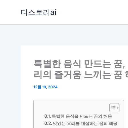
콘
티스토리ai
텐
츠
로
건
너
뛰
특별한 음식 만드는 꿈,
기
리의 즐거움 느끼는 꿈
12월 19, 2024
특별한 음식을 만드는 꿈의 해몽
맛있는 요리를 대접하는 꿈의 해몽