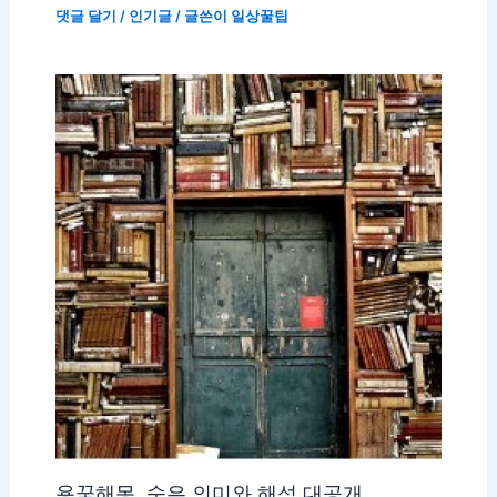
댓글 달기
/
인기글
/ 글쓴이
일상꿀팁
용꿈해몽, 숨은 의미와 해석 대공개