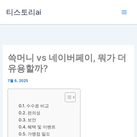
콘
티스토리ai
텐
츠
로
건
너
뛰
쓱머니 vs 네이버페이, 뭐가 더
기
유용할까?
7월 6, 2025
수수료 비교
편의성
보안
혜택 및 이벤트
가맹점 밀도