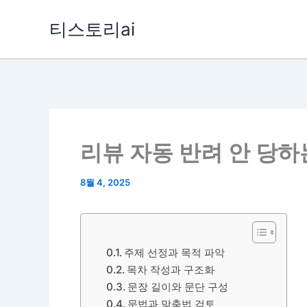
콘
티스토리ai
텐
츠
로
건
너
뛰
리뷰 자동 반려 안 당하
기
8월 4, 2025
주제 선정과 목적 파악
목차 작성과 구조화
문장 길이와 문단 구성
문법과 맞춤법 검토