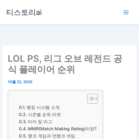
콘
티스토리ai
텐
츠
로
건
너
뛰
LOL PS, 리그 오브 레전드 공
기
식 플레이어 순위
10월 22, 2025
랭킹 시스템 소개
시즌별 순위 리셋
티어 및 리그
MMR(Match Making Rating)이란?
랭크 게임과 언랭크 게임