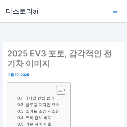
콘
티스토리ai
텐
츠
로
건
너
뛰
2025 EV3 포토, 감각적인 전
기
기차 이미지
11월 10, 2025
디지털 컨셉 컬러
플로팅 디자인 요소
스마트 조명 시스템
유리 혼재 바디
카본 파이버 휠