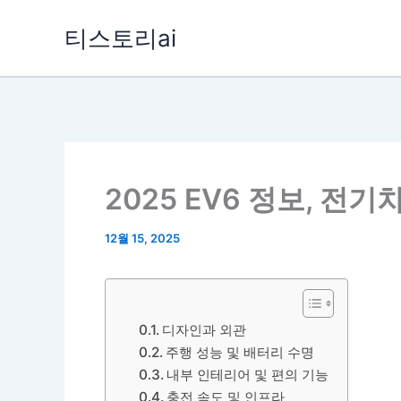
콘
티스토리ai
텐
츠
로
건
너
뛰
2025 EV6 정보, 전
기
12월 15, 2025
디자인과 외관
주행 성능 및 배터리 수명
내부 인테리어 및 편의 기능
충전 속도 및 인프라