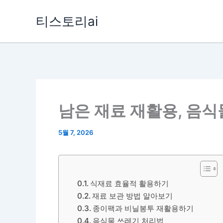
콘
티스토리ai
텐
츠
로
건
너
뛰
남은 재료 재활용, 음
기
5월 7, 2026
식재료 효율적 활용하기
재료 보관 방법 알아보기
종이팩과 비닐봉투 재활용하기
음식물 쓰레기 처리법