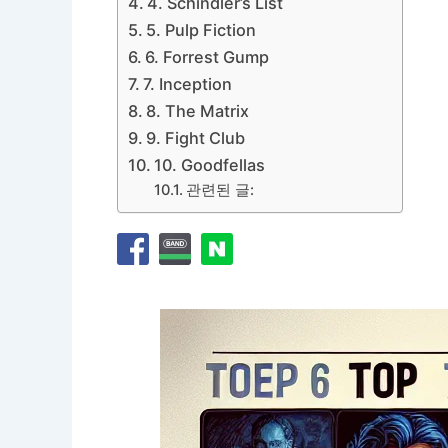
4. Schindler’s List
5. Pulp Fiction
6. Forrest Gump
7. Inception
8. The Matrix
9. Fight Club
10. Goodfellas
관련된 글: