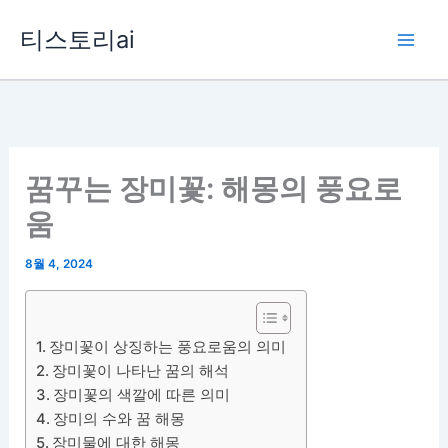
콘
티스토리ai
텐
츠
로
건
너
뛰
꿈꾸는 장미꽃: 해몽의 풍요로
기
움
8월 4, 2024
장미꽃이 상징하는 풍요로움의 의미
장미꽃이 나타난 꿈의 해석
장미꽃의 색깔에 따른 의미
장미의 수와 꿈 해몽
장미물에 대한 해몽