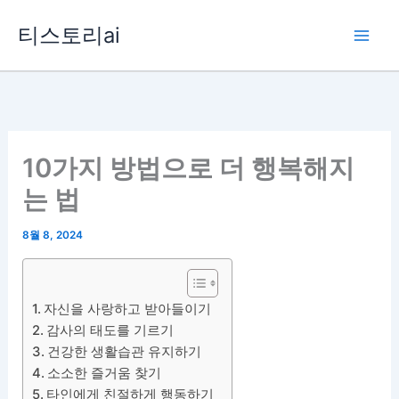
콘
티스토리ai
텐
츠
로
건
너
뛰
10가지 방법으로 더 행복해지
기
는 법
8월 8, 2024
자신을 사랑하고 받아들이기
감사의 태도를 기르기
건강한 생활습관 유지하기
소소한 즐거움 찾기
타인에게 친절하게 행동하기