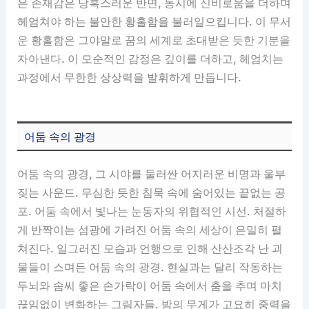
은 존재감은 당혹스러운 반면, 동시에 신비로움을 더하며
헤엄쳐야 하는 불안한 황홀함을 불러일으킵니다. 이 무서
운 황홀함은 그야말로 꿈의 세계로 초대받은 듯한 기분을
자아낸다. 이 모순적인 감정은 깊이를 더하고, 헤엄치는
과정에서 무한한 상상력을 발휘하게 만듭니다.
어둠 속의 광경
어둠 속의 광경, 그 시야를 둘러싼 어지러운 비명과 울부
짖는 사운드. 무심한 듯한 침묵 속에 숨어있는 끝없는 공
포. 어둠 속에서 빛나는 눈동자의 위협적인 시선. 처절하
게 반짝이는 섬광에 가려진 어둠 속의 세상이 은밀히 펼
쳐진다. 일그러진 모습과 언행으로 인해 산산조각 난 괴
물들이 스며든 어둠 속의 광경. 현실과는 달리 작동하는
두뇌와 솜씨 좋은 손가락이 어둠 속에서 춤을 추며 마치
끊임없이 변화하는 그림자들. 밤의 무게가 고요히 중력을