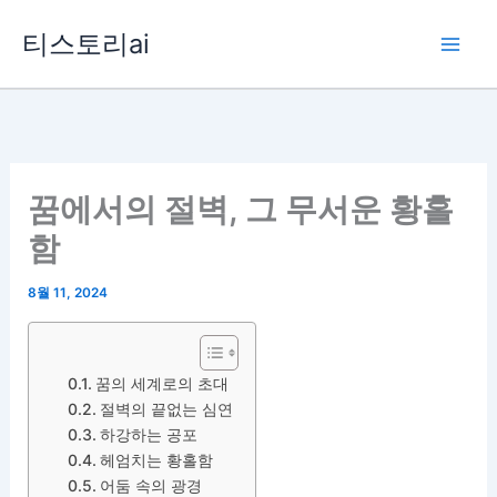
콘
티스토리ai
텐
츠
로
건
너
뛰
꿈에서의 절벽, 그 무서운 황홀
기
함
8월 11, 2024
꿈의 세계로의 초대
절벽의 끝없는 심연
하강하는 공포
헤엄치는 황홀함
어둠 속의 광경