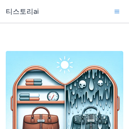
콘
티스토리ai
텐
츠
로
건
너
뛰
기