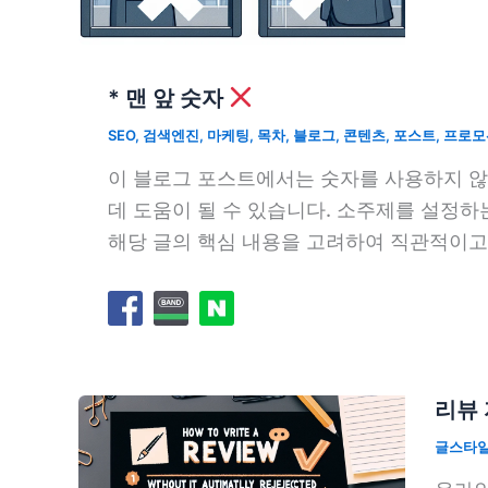
* 맨 앞 숫자
SEO
,
검색엔진
,
마케팅
,
목차
,
블로그
,
콘텐츠
,
포스트
,
프로모
이 블로그 포스트에서는 숫자를 사용하지 않
데 도움이 될 수 있습니다. 소주제를 설정
해당 글의 핵심 내용을 고려하여 직관적이고 
리뷰 
글스타