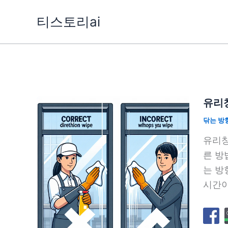
콘
티스토리ai
텐
츠
로
건
너
뛰
유리창
기
닦는 방
유리창
른 방
는 방
시간이