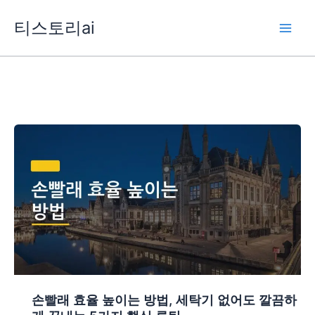
콘
티스토리ai
텐
츠
로
건
너
뛰
기
손빨래 효율 높이는 방법, 세탁기 없어도 깔끔하