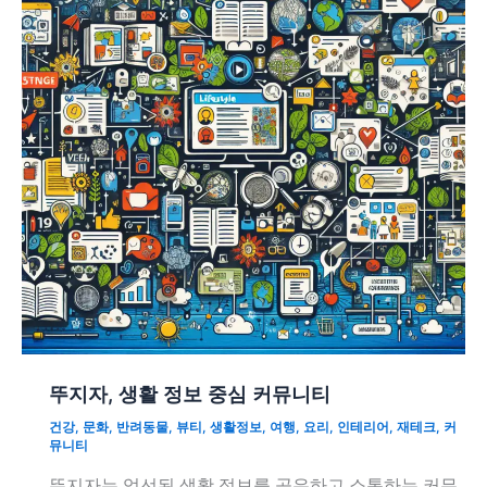
뚜지자, 생활 정보 중심 커뮤니티
건강
,
문화
,
반려동물
,
뷰티
,
생활정보
,
여행
,
요리
,
인테리어
,
재테크
,
커
뮤니티
뚜지자는 엄선된 생활 정보를 공유하고 소통하는 커뮤