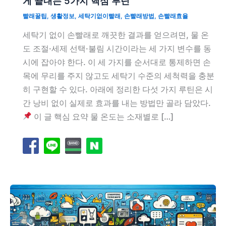
게 끝내는 5가지 핵심 루틴
빨래꿀팁
,
생활정보
,
세탁기없이빨래
,
손빨래방법
,
손빨래효율
세탁기 없이 손빨래로 깨끗한 결과를 얻으려면, 물 온
도 조절·세제 선택·불림 시간이라는 세 가지 변수를 동
시에 잡아야 한다. 이 세 가지를 순서대로 통제하면 손
목에 무리를 주지 않고도 세탁기 수준의 세척력을 충분
히 구현할 수 있다. 아래에 정리한 다섯 가지 루틴은 시
간 낭비 없이 실제로 효과를 내는 방법만 골라 담았다.
이 글 핵심 요약 물 온도는 소재별로 […]