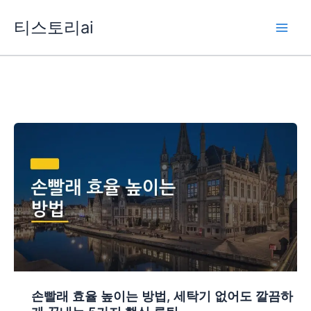
콘
티스토리ai
텐
츠
로
건
너
뛰
기
손빨래 효율 높이는 방법, 세탁기 없어도 깔끔하