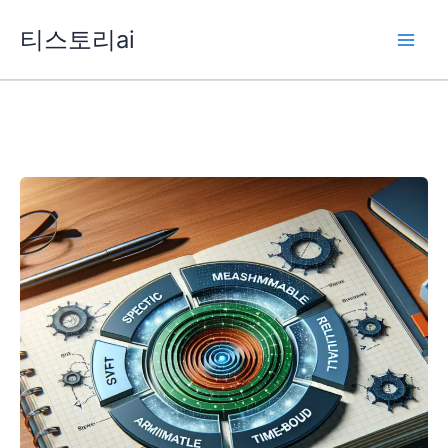
콘
티스토리ai
텐
츠
로
건
너
뛰
기