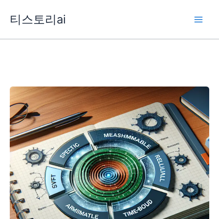
콘
티스토리ai
텐
츠
로
건
너
뛰
기