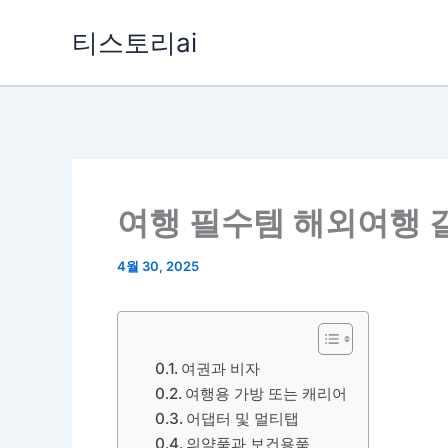
콘
티스토리ai
텐
츠
로
건
너
뛰
여행 필수템 해외여행 갈 
기
4월 30, 2025
여권과 비자
여행용 가방 또는 캐리어
어댑터 및 멀티탭
의약품과 보건용품