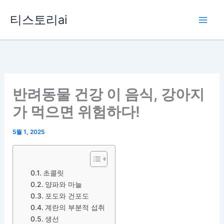
콘
티스토리ai
텐
츠
로
건
너
뛰
반려동물 건강 이 음식, 강아지
기
가 먹으면 위험하다!
5월 1, 2025
초콜릿
양파와 마늘
포도와 건포도
계란의 부분적 섭취
생선