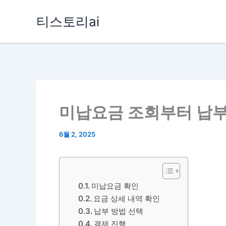
콘
티스토리ai
텐
츠
로
건
너
뛰
미납요금 조회부터 납부
기
6월 2, 2025
미납요금 확인
요금 상세 내역 확인
납부 방법 선택
결제 진행