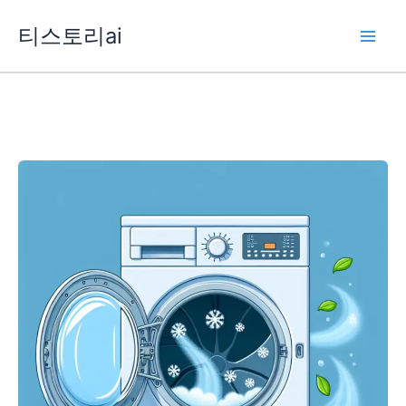
콘
티스토리ai
텐
츠
로
건
너
뛰
기