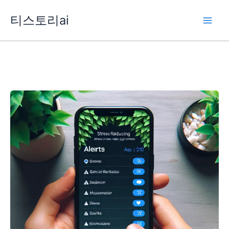
콘
티스토리ai
텐
츠
로
건
너
뛰
기