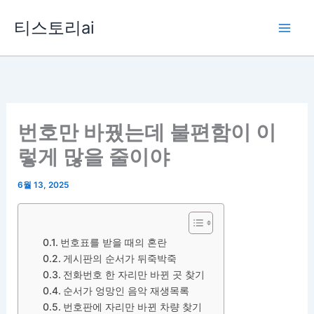
콘
티스토리ai
텐
츠
로
건
너
뛰
번호만 바꿨는데 불편함이 이
기
렇게 많을 줄이야
6월 13, 2025
번호표를 받을 때의 혼란
게시판의 순서가 뒤죽박죽
전화번호 한 자리만 바뀐 곳 찾기
순서가 엉망인 음악 재생목록
번호판에 자리만 바뀐 차량 찾기